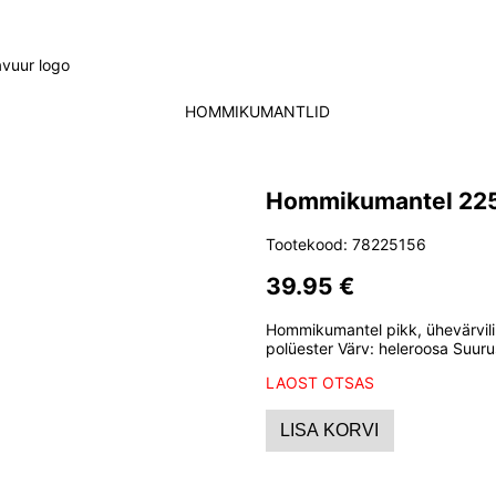
HOMMIKUMANTLID
Hommikumantel 225
Tootekood: 78225156
39.95 €
Hommikumantel pikk, ühevärvili
polüester Värv: heleroosa Suur
LAOST OTSAS
LISA KORVI